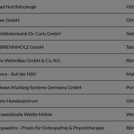
ad Nutzfahrzeuge
Ott
mer GmbH
Ott
bilddatenbank Dr. Carls GmbH
Sie
n BRENNHOLZ GmbH
Tal
iv WohnBau GmbH & Co. KG
Rön
ora - Auf der Höh`
Mai
hews Marking Systems Germany GmbH
Por
ms Hundezentrum
Ott
zweckhalle Weiße Mühle
Wei
paedics - Praxis für Osteopathie & Physiotherapie
Rön