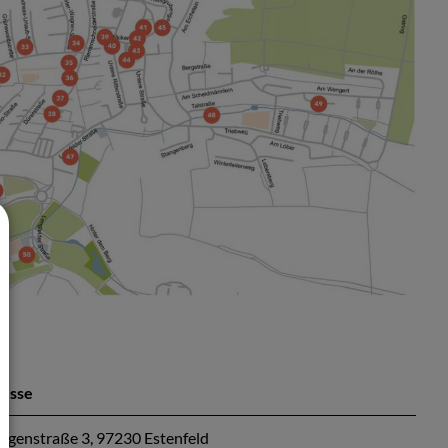
esse
tgenstraße 3, 97230 Estenfeld