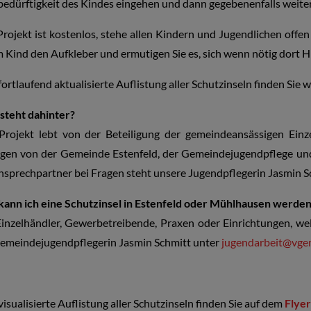
bedürftigkeit des Kindes eingehen und dann gegebenenfalls weitere 
rojekt ist kostenlos, stehe allen Kindern und Jugendlichen off
 Kind den Aufkleber und ermutigen Sie es, sich wenn nötig dort Hi
fortlaufend aktualisierte Auflistung aller Schutzinseln finden Sie w
steht dahinter?
Projekt lebt von der Beteiligung der gemeindeansässigen Ein
agen von der Gemeinde Estenfeld, der Gemeindejugendpflege und 
nsprechpartner bei Fragen steht unsere Jugendpflegerin Jasmin S
kann ich eine Schutzinsel in Estenfeld oder Mühlhausen werde
Einzelhändler, Gewerbetreibende, Praxen oder Einrichtungen, we
Gemeindejugendpflegerin Jasmin Schmitt unter
jugendarbeit@vgem
visualisierte Auflistung aller Schutzinseln finden Sie auf dem
Flyer