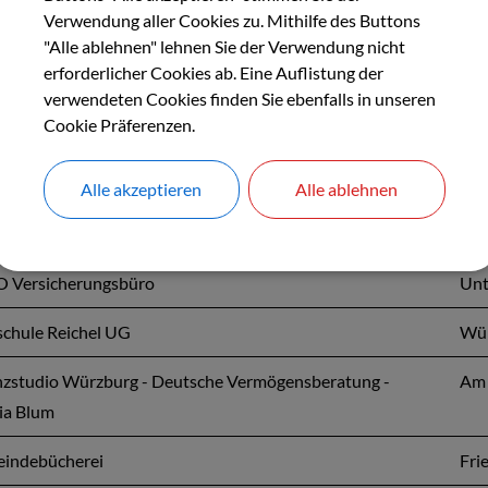
Verwendung aller Cookies zu. Mithilfe des Buttons
- und Rosenschule K. H. Hornung
Jah
"Alle ablehnen" lehnen Sie der Verwendung nicht
erforderlicher Cookies ab. Eine Auflistung der
TAS Tagespflege St. Gregor
Len
verwendeten Cookies finden Sie ebenfalls in unseren
Cookie Präferenzen.
IO / eResearch Technology GmbH
Sie
r House Estenfeld
Obe
Alle akzeptieren
Alle ablehnen
A Markt Arnold
Bäc
 Versicherungsbüro
Unt
schule Reichel UG
Wür
nzstudio Würzburg - Deutsche Vermögensberatung -
Am 
ia Blum
indebücherei
Fri