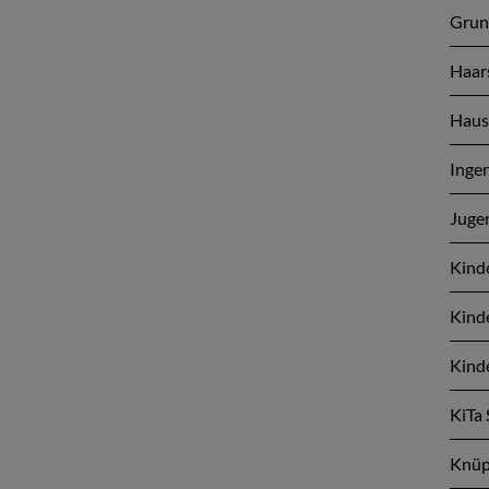
Grun
Haar
Hausä
Inge
Juge
Kinde
Kind
Kinde
KiTa 
Knüp