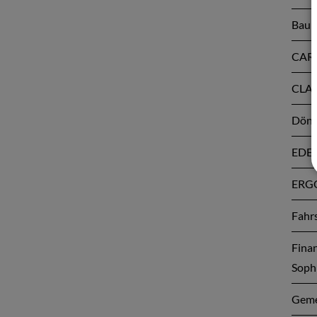
Baum
CARI
CLAR
Döne
EDEK
ERGO
Fahr
Fina
Soph
Geme