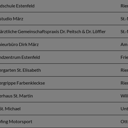
dschule Estenfeld
Rie
studio März
St.
rztliche Gemeinschaftspraxis Dr. Peitsch & Dr. Löffler
St.
nieurbüro Dirk März
Am 
ndzentrum Estenfeld
Fri
rgarten St. Elisabeth
Rie
ergrippe Farbenkleckse
Rie
rhaus St. Martin
Wil
St. Michael
Unt
fing Motorsport
Ott