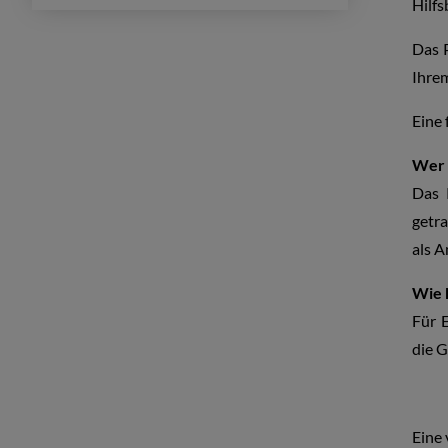
Hilfs
Das P
Ihrem
Eine 
Wer 
Das 
getr
als A
Wie 
Für 
die 
Eine 