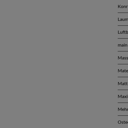
Konr
Lau
Luft
mai
Mass
Mate
Matt
Maxi
Mehr
Osteo