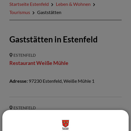
Startseite Estenfeld
Leben & Wohnen
Tourismus
Gaststätten
Gaststätten in Estenfeld
ESTENFELD
Restaurant Weiße Mühle
Adresse:
97230
Estenfeld
,
Weiße Mühle
1
ESTENFELD
Ristorante Rossini