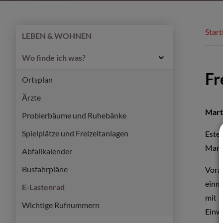
Start
LEBEN & WOHNEN
Wo finde ich was?
Fr
Ortsplan
Ärzte
Marti
Probierbäume und Ruhebänke
Spielplätze und Freizeitanlagen
Este
Marti
Abfallkalender
Busfahrpläne
Vora
einma
E-Lastenrad
mit 
Wichtige Rufnummern
Einw