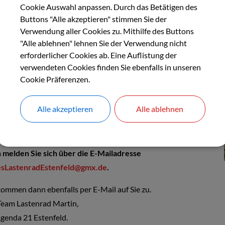
Cookie Auswahl anpassen. Durch das Betätigen des
r Martin bietet Platz für zwei kleine Kinder oder einen
Buttons "Alle akzeptieren" stimmen Sie der
achsenen und/oder einigem Gepäck bis zu einem
Verwendung aller Cookies zu. Mithilfe des Buttons
mtgewicht von 250kg.
"Alle ablehnen" lehnen Sie der Verwendung nicht
erforderlicher Cookies ab. Eine Auflistung der
t ideal für den Einkauf im innerörtlichen oder Nahbereich.
verwendeten Cookies finden Sie ebenfalls in unseren
deren Reiz macht es, mit ihm familiäre Ausflüge im Umkreis
Cookie Präferenzen.
enfelds und zu den Ausflugszielen in unseren
bargemeinden zu unternehmen.
Alle akzeptieren
Alle ablehnen
iner kostenlosen Ausleihe interessiert?
 melden Sie sich über die E-Mailadresse
esLastenradEstenfeld@gmx.de
.
ommen dann ebenfalls per E-Mail auf Sie zu.
Team Lastenrad Martin,
genda 21 Estenfeld.