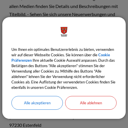
allen Medien finden Sie Details und Beschreibungen mit
Titelbild. - Sehen Sie sich unsere Neuerwerbungen und
Toplisten an.
Leserkonto:
In Ihrem persönlichen Lesekonto können
Sie Medien auf die Merkliste setzen oder vorbestellen
Um Ihnen ein optimales Benutzererlebnis zu bieten, verwenden
und Ihr Gebührenkonto einsehen. Lassen Sie sich
wir auf dieser Webseite Cookies. Sie können über die
Cookie
benachrichtigen, wenn Ihre Vorbestellung eingetroffen
Präferenzen
Ihre aktuelle Cookie Auswahl anpassen. Durch das
Betätigen des Buttons "Alle akzeptieren" stimmen Sie der
ist.
Verwendung aller Cookies zu. Mithilfe des Buttons "Alle
ablehnen" lehnen Sie der Verwendung nicht erforderlicher
Cookies ab. Eine Auflistung der verwendeten Cookies finden Sie
ebenfalls in unseren Cookie Präferenzen.
In den Ferien ist die Bücherei geschlossen.
Alle akzeptieren
Alle ablehnen
Friedrich-Ebert-Straße 6
(rechts von Maltesern und AWO)
97230 Estenfeld