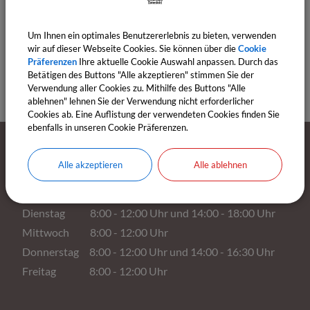
Um Ihnen ein optimales Benutzererlebnis zu bieten, verwenden
wir auf dieser Webseite Cookies. Sie können über die
Cookie
Präferenzen
Ihre aktuelle Cookie Auswahl anpassen. Durch das
Betätigen des Buttons "Alle akzeptieren" stimmen Sie der
Verwendung aller Cookies zu. Mithilfe des Buttons "Alle
ablehnen" lehnen Sie der Verwendung nicht erforderlicher
Cookies ab. Eine Auflistung der verwendeten Cookies finden Sie
ebenfalls in unseren Cookie Präferenzen.
Öffnungszeiten
Alle akzeptieren
Alle ablehnen
Montag 8:00 - 12:00 Uhr
Dienstag 8:00 - 12:00 Uhr und 14:00 - 18:00 Uhr
Mittwoch 8:00 - 12:00 Uhr
Donnerstag 8:00 - 12:00 Uhr und 14:00 - 16:30 Uhr
Freitag 8:00 - 12:00 Uhr