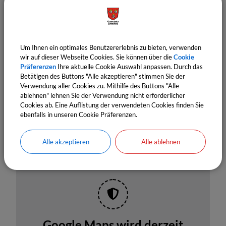
Die Bäume dürfen nicht beschädigt werden.
Angrenzende Ackerflächen dürfen nicht betreten
werden.
Um Ihnen ein optimales Benutzererlebnis zu bieten, verwenden
wir auf dieser Webseite Cookies. Sie können über die
Cookie
Damit Sie wissen, wo diese „Naschbäume“ stehen und
Präferenzen
Ihre aktuelle Cookie Auswahl anpassen. Durch das
um welche Obstsorte es sich handelt, gibt es eine Karte,
Betätigen des Buttons "Alle akzeptieren" stimmen Sie der
Verwendung aller Cookies zu. Mithilfe des Buttons "Alle
in die Herr Fottner die Bäume eingetragen hat. Darüber
ablehnen" lehnen Sie der Verwendung nicht erforderlicher
hinaus bietet Sie Ihnen auch eine Information darüber,
Cookies ab. Eine Auflistung der verwendeten Cookies finden Sie
ebenfalls in unseren Cookie Präferenzen.
wo Ruhebänke und Spielplätze zu finden sind.
Alle akzeptieren
Alle ablehnen
Google Maps wird derzeit